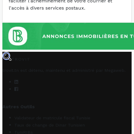
faciliter l'acheminement de votre courrier et
l'accès à divers services postaux.
TROVIT
trovit.tn est détenu, maintenu et administré par
Megaweb
.
Autres Outils
Validateur de matricule fiscal Tunisie
Taux de change de Dinar Tunisien
TuniRIBs