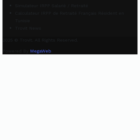
Simulateur IRPP Salarié / Retraité
Calculateur IRPP de Retraité Français Résident en
Tunisie
Trovit News
2025 © Trovit. All Rights Reserved.
Powered By
MegaWeb
.