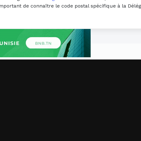
important de connaître le code postal spécifique à la Dél