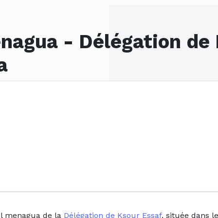
enagua - Délégation de 
a
 el menagua de la
Délégation de Ksour Essaf
, située dans l