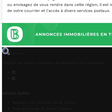
ou envisagez de vous rendre dans cette région, il est 
de votre courrier et l'accès à divers services postaux.
TROVIT
trovit.tn est détenu, maintenu et administré par
Megaweb
.
Autres Outils
Validateur de matricule fiscal Tunisie
Taux de change de Dinar Tunisien