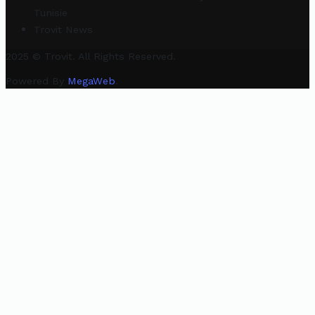
Tunisie
Trovit News
2025 © Trovit. All Rights Reserved.
Powered By
MegaWeb
.