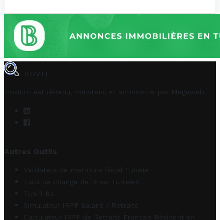
TROVIT
trovit.tn est détenu, maintenu et administré par
Megaweb
.
Autres Outils
Validateur de matricule fiscal Tunisie
Taux de change de Dinar Tunisien
TuniRIBs
Simulateur IRPP Salarié / Retraité
Calculateur IRPP de Retraité Français Résident en