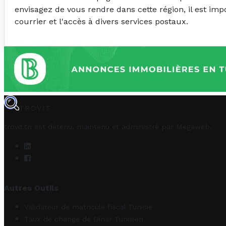
envisagez de vous rendre dans cette région, il est imp
courrier et l'accès à divers services postaux.
TROVIT
trovit.tn est détenu, maintenu et administré par
Megaweb
.
Autres Outils
Validateur de matricule fiscal Tunisie
Taux de change de Dinar Tunisien