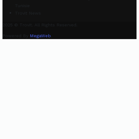
Tunisie
Trovit News
2025 © Trovit. All Rights Reserved.
Powered By
MegaWeb
.