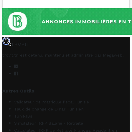
TROVIT
trovit.tn est détenu, maintenu et administré par
Megaweb
.
Autres Outils
Validateur de matricule fiscal Tunisie
Taux de change de Dinar Tunisien
TuniRIBs
Simulateur IRPP Salarié / Retraité
Calculateur IRPP de Retraité Français Résident en