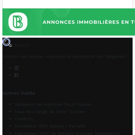
TROVIT
trovit.tn est détenu, maintenu et administré par
Megaweb
.
Autres Outils
Validateur de matricule fiscal Tunisie
Taux de change de Dinar Tunisien
TuniRIBs
Simulateur IRPP Salarié / Retraité
Calculateur IRPP de Retraité Français Résident en