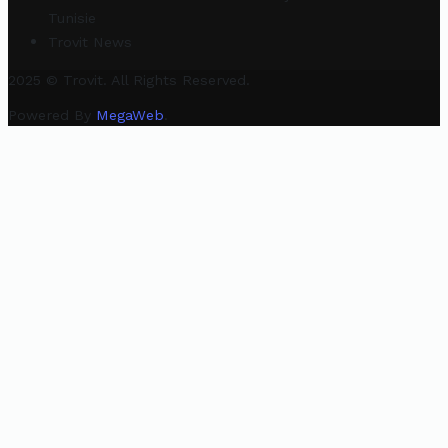
Tunisie
Trovit News
2025 © Trovit. All Rights Reserved.
Powered By
MegaWeb
.