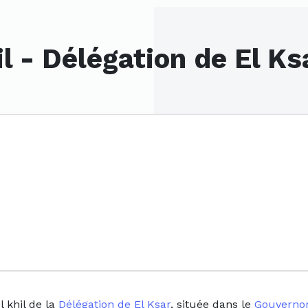
il - Délégation de El K
 khil de la
Délégation de El Ksar
, située dans le
Gouvernor