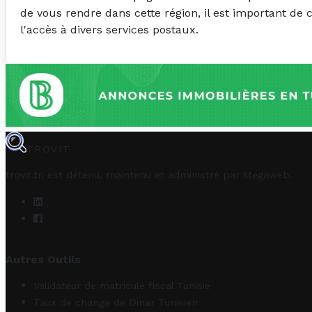
de vous rendre dans cette région, il est important de 
l'accès à divers services postaux.
TROVIT
trovit.tn est détenu, maintenu et administré par
Megaweb
.
Autres Outils
Validateur de matricule fiscal Tunisie
Taux de change de Dinar Tunisien