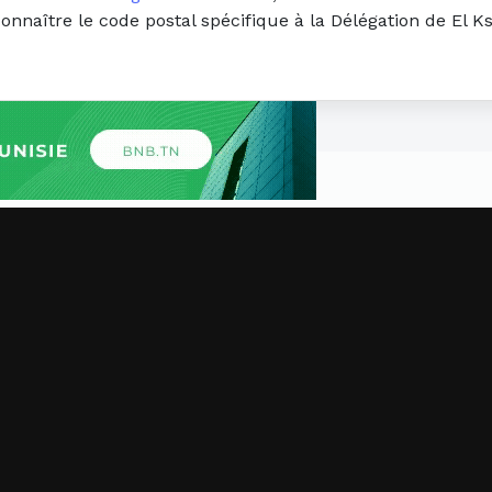
connaître le code postal spécifique à la Délégation de El K