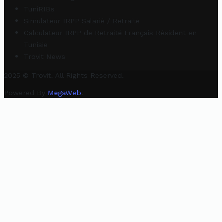
TuniRIBs
Simulateur IRPP Salarié / Retraité
Calculateur IRPP de Retraité Français Résident en
Tunisie
Trovit News
2025 © Trovit. All Rights Reserved.
Powered By
MegaWeb
.