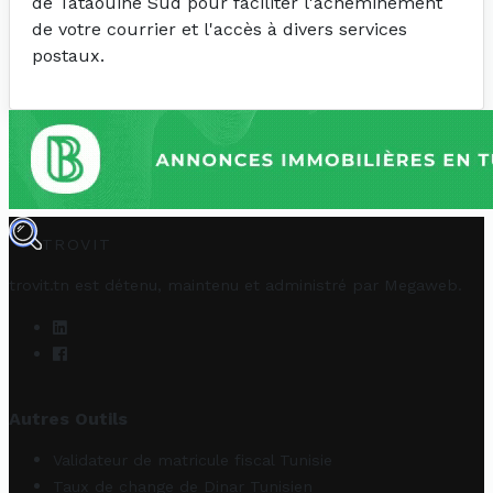
de Tataouine Sud pour faciliter l'acheminement
de votre courrier et l'accès à divers services
postaux.
TROVIT
trovit.tn est détenu, maintenu et administré par
Megaweb
.
Autres Outils
Validateur de matricule fiscal Tunisie
Taux de change de Dinar Tunisien