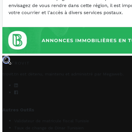
envisagez de vous rendre dans cette région, il est im
votre courrier et l'accès à divers services postaux.
TROVIT
trovit.tn est détenu, maintenu et administré par
Megaweb
.
Autres Outils
Validateur de matricule fiscal Tunisie
Taux de change de Dinar Tunisien