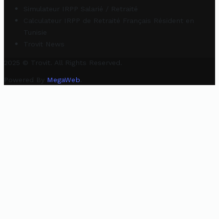
Simulateur IRPP Salarié / Retraité
Calculateur IRPP de Retraité Français Résident en
Tunisie
Trovit News
2025 © Trovit. All Rights Reserved.
Powered By
MegaWeb
.