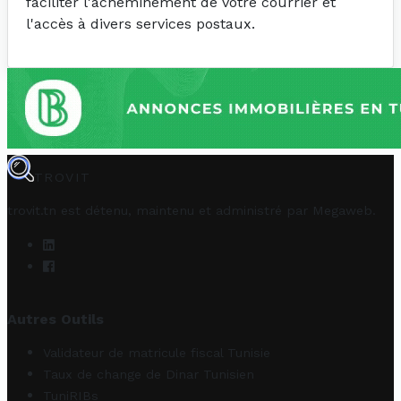
faciliter l'acheminement de votre courrier et
l'accès à divers services postaux.
TROVIT
trovit.tn est détenu, maintenu et administré par
Megaweb
.
Autres Outils
Validateur de matricule fiscal Tunisie
Taux de change de Dinar Tunisien
TuniRIBs