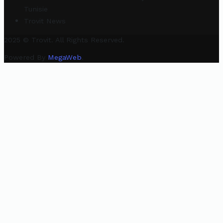
Tunisie
Trovit News
2025 © Trovit. All Rights Reserved.
Powered By
MegaWeb
.