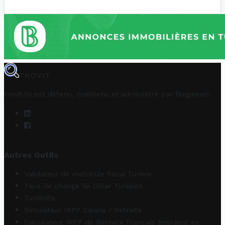
TROVIT
trovit.tn est détenu, maintenu et administré par
Megaweb
.
Autres Outils
Validateur de matricule fiscal Tunisie
Taux de change de Dinar Tunisien
TuniRIBs
Simulateur IRPP Salarié / Retraité
Calculateur IRPP de Retraité Français Résident en