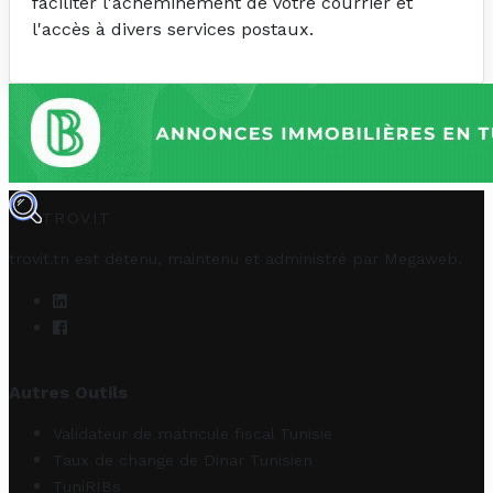
faciliter l'acheminement de votre courrier et
l'accès à divers services postaux.
TROVIT
trovit.tn est détenu, maintenu et administré par
Megaweb
.
Autres Outils
Validateur de matricule fiscal Tunisie
Taux de change de Dinar Tunisien
TuniRIBs