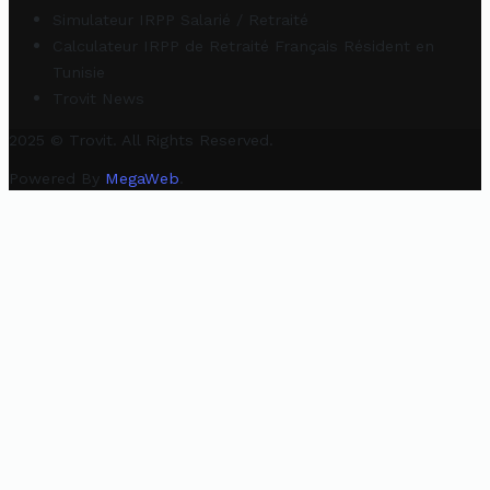
Simulateur IRPP Salarié / Retraité
Calculateur IRPP de Retraité Français Résident en
Tunisie
Trovit News
2025 © Trovit. All Rights Reserved.
Powered By
MegaWeb
.