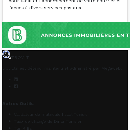
pour faciliter l'acheminement de votre courrier et
l'accès à divers services postaux.
TROVIT
trovit.tn est détenu, maintenu et administré par
Megaweb
.
Autres Outils
Validateur de matricule fiscal Tunisie
Taux de change de Dinar Tunisien
TuniRIBs