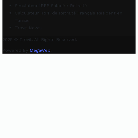
Simulateur IRPP Salarié / Retraité
Calculateur IRPP de Retraité Français Résident en
Tunisie
Trovit News
2025 © Trovit. All Rights Reserved.
Powered By
MegaWeb
.