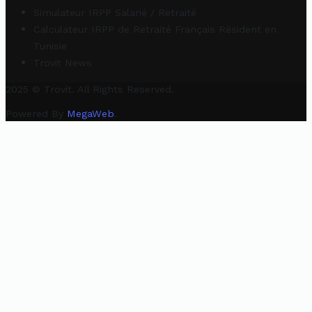
Simulateur IRPP Salarié / Retraité
Calculateur IRPP de Retraité Français Résident en
Tunisie
Trovit News
2025 © Trovit. All Rights Reserved.
Powered By
MegaWeb
.