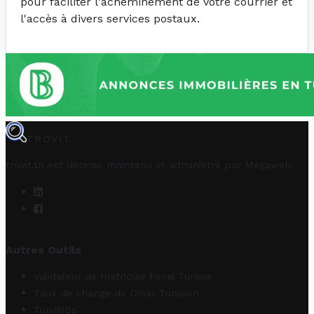
pour faciliter l'acheminement de votre courrier et
l'accès à divers services postaux.
TROVIT
trovit.tn est détenu, maintenu et administré par
Megaweb
.
Autres Outils
Validateur de matricule fiscal Tunisie
Taux de change de Dinar Tunisien
TuniRIBs