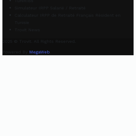
TuniRIBs
Simulateur IRPP Salarié / Retraité
Calculateur IRPP de Retraité Français Résident en
Tunisie
Trovit News
2025 © Trovit. All Rights Reserved.
Powered By
MegaWeb
.