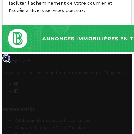
faciliter l'acheminement de votre courrier et
l'accès à divers services postaux.
TROVIT
trovit.tn est détenu, maintenu et administré par
Megaweb
.
Autres Outils
Validateur de matricule fiscal Tunisie
Taux de change de Dinar Tunisien