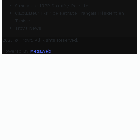
Simulateur IRPP Salarié / Retraité
Calculateur IRPP de Retraité Français Résident en
Tunisie
Trovit News
2025 © Trovit. All Rights Reserved.
Powered By
MegaWeb
.