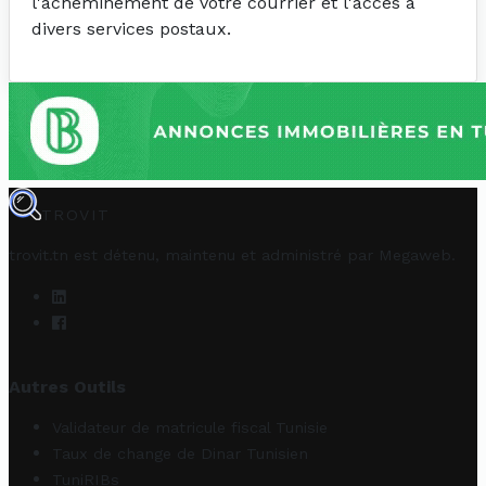
l'acheminement de votre courrier et l'accès à
divers services postaux.
TROVIT
trovit.tn est détenu, maintenu et administré par
Megaweb
.
Autres Outils
Validateur de matricule fiscal Tunisie
Taux de change de Dinar Tunisien
TuniRIBs