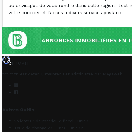
ou envisagez de vous rendre dans cette région, il est 
votre courrier et l'accès à divers services postaux.
TROVIT
trovit.tn est détenu, maintenu et administré par
Megaweb
.
Autres Outils
Validateur de matricule fiscal Tunisie
Taux de change de Dinar Tunisien