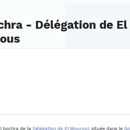
chra - Délégation de El
rous
el bochra de la
Délégation de El Mourouj
, située dans le
Go