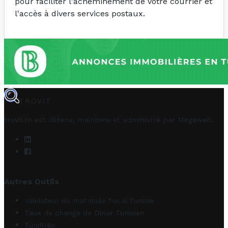
pour faciliter l'acheminement de votre courrier et
l'accès à divers services postaux.
TROVIT
trovit.tn est détenu, maintenu et administré par
Megaweb
.
Autres Outils
Validateur de matricule fiscal Tunisie
Taux de change de Dinar Tunisien
TuniRIBs