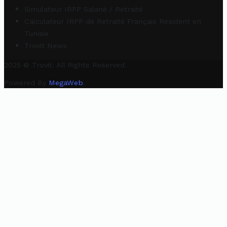
Simulateur IRPP Salarié / Retraité
Calculateur IRPP de Retraité Français Résident en
Tunisie
Trovit News
2025 © Trovit. All Rights Reserved.
Powered By
MegaWeb
.