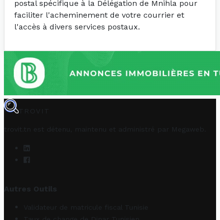
postal spécifique à la Délégation de Mnihla pour
faciliter l'acheminement de votre courrier et
l'accès à divers services postaux.
TROVIT
trovit.tn est détenu, maintenu et administré par
Megaweb
.
Autres Outils
Validateur de matricule fiscal Tunisie
Taux de change de Dinar Tunisien