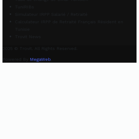
TuniRIBs
Simulateur IRPP Salarié / Retraité
Calculateur IRPP de Retraité Français Résident en
Tunisie
Trovit News
2025 © Trovit. All Rights Reserved.
Powered By
MegaWeb
.