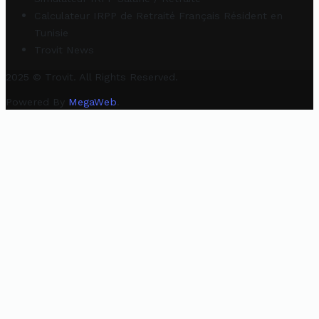
Calculateur IRPP de Retraité Français Résident en
Tunisie
Trovit News
2025 © Trovit. All Rights Reserved.
Powered By
MegaWeb
.