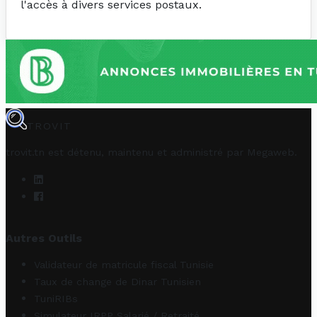
l'accès à divers services postaux.
TROVIT
trovit.tn est détenu, maintenu et administré par
Megaweb
.
Autres Outils
Validateur de matricule fiscal Tunisie
Taux de change de Dinar Tunisien
TuniRIBs
Simulateur IRPP Salarié / Retraité