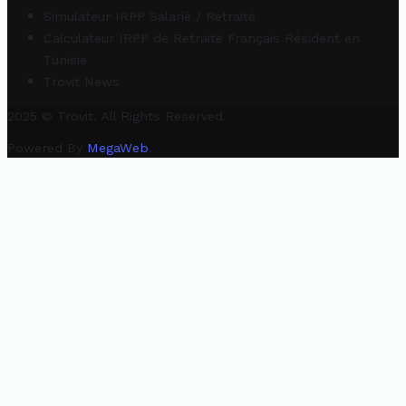
Simulateur IRPP Salarié / Retraité
Calculateur IRPP de Retraité Français Résident en
Tunisie
Trovit News
2025 © Trovit. All Rights Reserved.
Powered By
MegaWeb
.