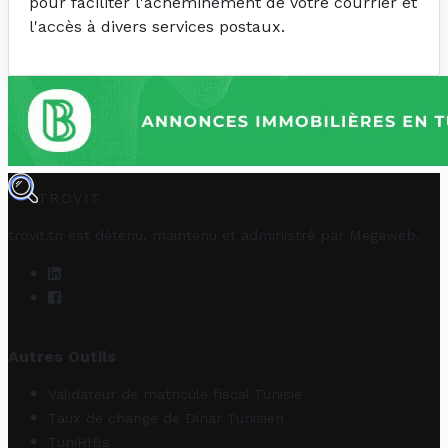
pour faciliter l'acheminement de votre courrier et
l'accès à divers services postaux.
TROVIT
trovit.tn est détenu, maintenu et administré par
Megaweb
.
Autres Outils
Validateur de matricule fiscal Tunisie
Taux de change de Dinar Tunisien
TuniRIBs