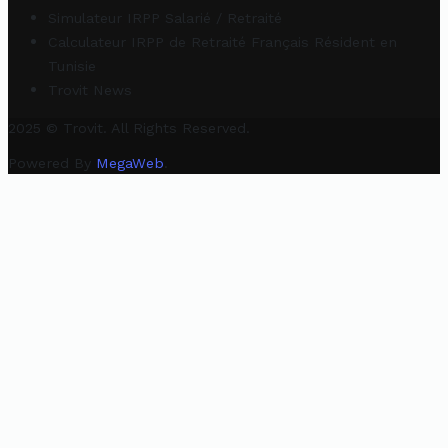
Simulateur IRPP Salarié / Retraité
Calculateur IRPP de Retraité Français Résident en
Tunisie
Trovit News
2025 © Trovit. All Rights Reserved.
Powered By
MegaWeb
.