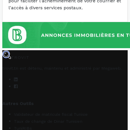
pour faciliter l'acheminement de votre courrier et
l'accès à divers services postaux.
TROVIT
trovit.tn est détenu, maintenu et administré par
Megaweb
.
Autres Outils
Validateur de matricule fiscal Tunisie
Taux de change de Dinar Tunisien
TuniRIBs