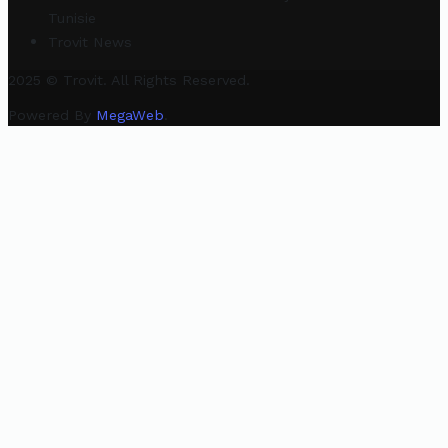
Tunisie
Trovit News
2025 © Trovit. All Rights Reserved.
Powered By
MegaWeb
.