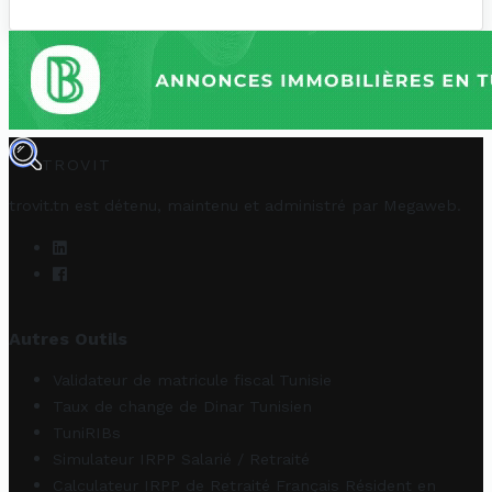
TROVIT
trovit.tn est détenu, maintenu et administré par
Megaweb
.
Autres Outils
Validateur de matricule fiscal Tunisie
Taux de change de Dinar Tunisien
TuniRIBs
Simulateur IRPP Salarié / Retraité
Calculateur IRPP de Retraité Français Résident en