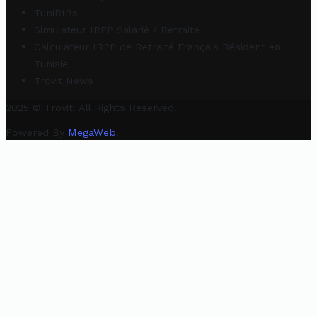
TuniRIBs
Simulateur IRPP Salarié / Retraité
Calculateur IRPP de Retraité Français Résident en
Tunisie
Trovit News
2025 © Trovit. All Rights Reserved.
Powered By
MegaWeb
.