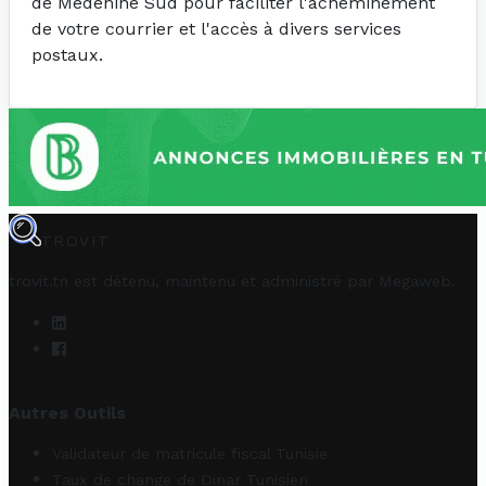
de Medenine Sud pour faciliter l'acheminement
de votre courrier et l'accès à divers services
postaux.
TROVIT
trovit.tn est détenu, maintenu et administré par
Megaweb
.
Autres Outils
Validateur de matricule fiscal Tunisie
Taux de change de Dinar Tunisien