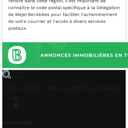
rendre dans cette région, il est important de
connaître le code postal spécifique à la Délégation
de Mejel Bel Abbes pour faciliter l'acheminement
de votre courrier et l'accès à divers services
postaux.
TROVIT
trovit.tn est détenu, maintenu et administré par
Megaweb
.
Autres Outils