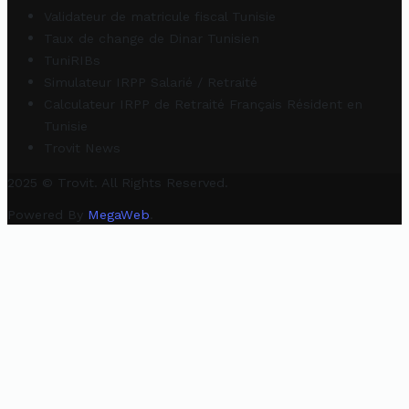
Validateur de matricule fiscal Tunisie
Taux de change de Dinar Tunisien
TuniRIBs
Simulateur IRPP Salarié / Retraité
Calculateur IRPP de Retraité Français Résident en
Tunisie
Trovit News
2025 © Trovit. All Rights Reserved.
Powered By
MegaWeb
.