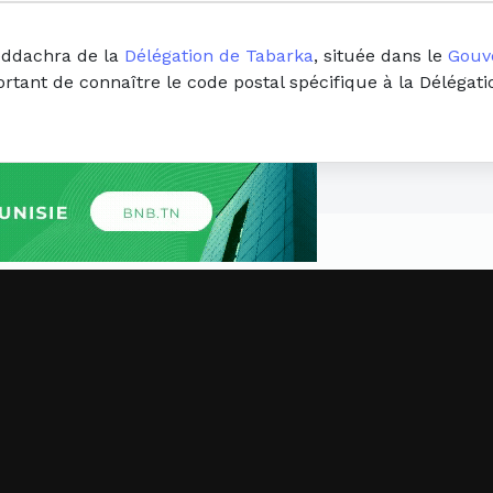
 eddachra de la
Délégation de Tabarka
, située dans le
Gouv
ortant de connaître le code postal spécifique à la Délégat