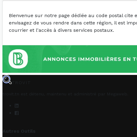
Bienvenue sur notre page dédiée au code postal cite
envisagez de vous rendre dans cette région, il est imp
courrier et l'accès à divers services postaux.
TROVIT
trovit.tn est détenu, maintenu et administré par
Megaweb
.
Autres Outils