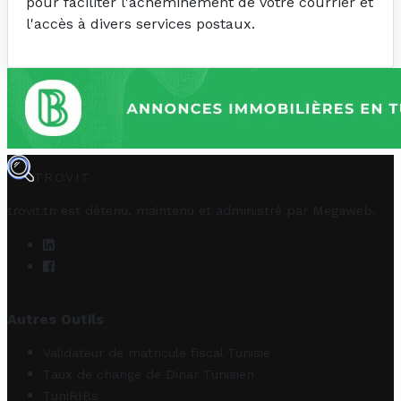
pour faciliter l'acheminement de votre courrier et
l'accès à divers services postaux.
TROVIT
trovit.tn est détenu, maintenu et administré par
Megaweb
.
Autres Outils
Validateur de matricule fiscal Tunisie
Taux de change de Dinar Tunisien
TuniRIBs