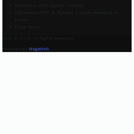
Simulateur IRPP Salarié / Retraité
Calculateur IRPP de Retraité Français Résident en
Tunisie
Trovit News
2025 © Trovit. All Rights Reserved.
Powered By
MegaWeb
.