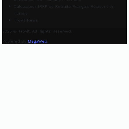
Calculateur IRPP de Retraité Français Résident en
Tunisie
Trovit News
2025 © Trovit. All Rights Reserved.
Powered By
MegaWeb
.