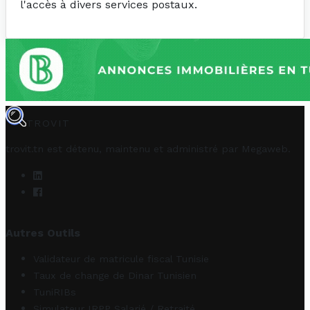
l'accès à divers services postaux.
TROVIT
trovit.tn est détenu, maintenu et administré par
Megaweb
.
Autres Outils
Validateur de matricule fiscal Tunisie
Taux de change de Dinar Tunisien
TuniRIBs
Simulateur IRPP Salarié / Retraité