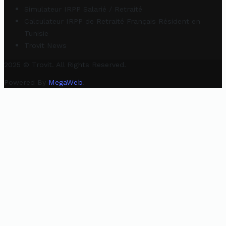
Simulateur IRPP Salarié / Retraité
Calculateur IRPP de Retraité Français Résident en
Tunisie
Trovit News
2025 © Trovit. All Rights Reserved.
Powered By
MegaWeb
.