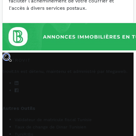
faciliter l'acheminement de votre courrier et
l'accès à divers services postaux.
TROVIT
trovit.tn est détenu, maintenu et administré par
Megaweb
.
Autres Outils
Validateur de matricule fiscal Tunisie
Taux de change de Dinar Tunisien
TuniRIBs