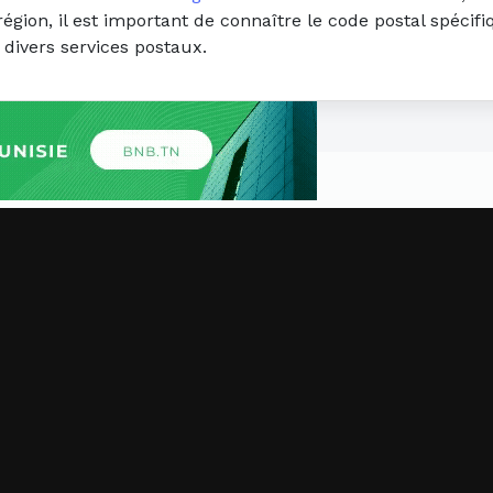
gion, il est important de connaître le code postal spécif
 divers services postaux.