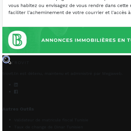
vous habitez ou envisagez de vous rendre dans cette ré
faciliter l'acheminement de votre courrier et l'accès à
TROVIT
trovit.tn est détenu, maintenu et administré par
Megaweb
.
Autres Outils
Validateur de matricule fiscal Tunisie
Taux de change de Dinar Tunisien