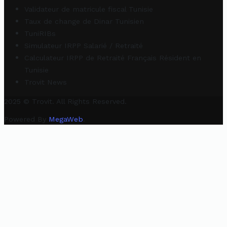
Validateur de matricule fiscal Tunisie
Taux de change de Dinar Tunisien
TuniRIBs
Simulateur IRPP Salarié / Retraité
Calculateur IRPP de Retraité Français Résident en
Tunisie
Trovit News
2025 © Trovit. All Rights Reserved.
Powered By
MegaWeb
.