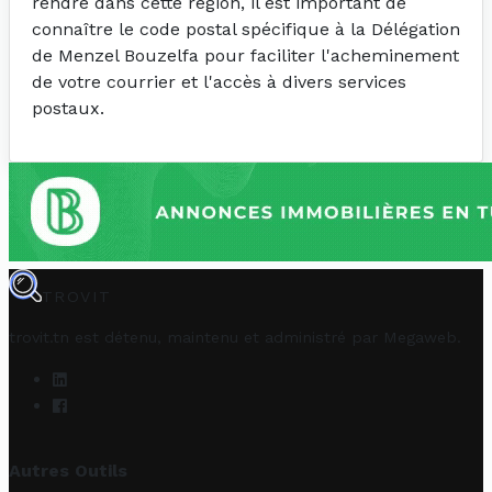
rendre dans cette région, il est important de
connaître le code postal spécifique à la Délégation
de Menzel Bouzelfa pour faciliter l'acheminement
de votre courrier et l'accès à divers services
postaux.
TROVIT
trovit.tn est détenu, maintenu et administré par
Megaweb
.
Autres Outils