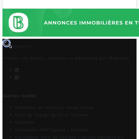
TROVIT
trovit.tn est détenu, maintenu et administré par
Megaweb
.
Autres Outils
Validateur de matricule fiscal Tunisie
Taux de change de Dinar Tunisien
TuniRIBs
Simulateur IRPP Salarié / Retraité
Calculateur IRPP de Retraité Français Résident en