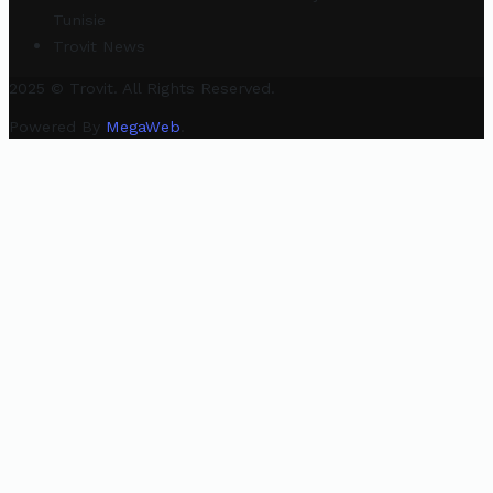
Tunisie
Trovit News
2025 © Trovit. All Rights Reserved.
Powered By
MegaWeb
.