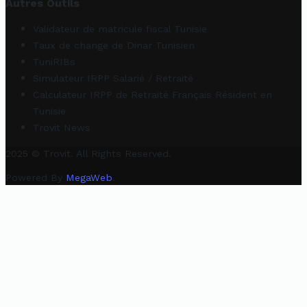
Autres Outils
Validateur de matricule fiscal Tunisie
Taux de change de Dinar Tunisien
TuniRIBs
Simulateur IRPP Salarié / Retraité
Calculateur IRPP de Retraité Français Résident en
Tunisie
Trovit News
2025 © Trovit. All Rights Reserved.
Powered By
MegaWeb
.