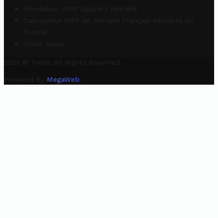
Simulateur IRPP Salarié / Retraité
Calculateur IRPP de Retraité Français Résident en
Tunisie
Trovit News
2025 © Trovit. All Rights Reserved.
Powered By
MegaWeb
.