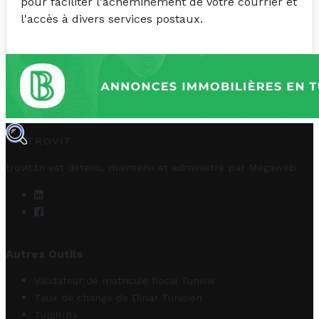
pour faciliter l'acheminement de votre courrier et
l'accès à divers services postaux.
TROVIT
trovit.tn est détenu, maintenu et administré par
Megaweb
.
Autres Outils
Validateur de matricule fiscal Tunisie
Taux de change de Dinar Tunisien
TuniRIBs