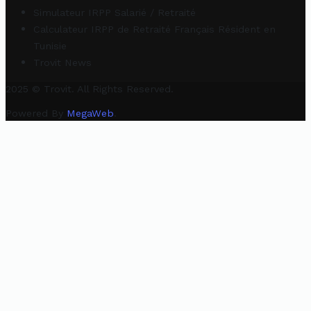
Simulateur IRPP Salarié / Retraité
Calculateur IRPP de Retraité Français Résident en
Tunisie
Trovit News
2025 © Trovit. All Rights Reserved.
Powered By
MegaWeb
.