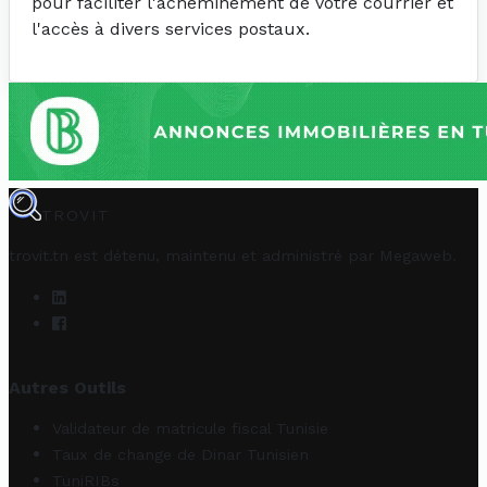
pour faciliter l'acheminement de votre courrier et
l'accès à divers services postaux.
TROVIT
trovit.tn est détenu, maintenu et administré par
Megaweb
.
Autres Outils
Validateur de matricule fiscal Tunisie
Taux de change de Dinar Tunisien
TuniRIBs