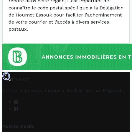
rendre dans cette région, il est important de
connaître le code postal spécifique à la Délégation
de Houmet Essouk pour faciliter l'acheminement
de votre courrier et l'accès à divers services
postaux.
TROVIT
trovit.tn est détenu, maintenu et administré par
Megaweb
.
Autres Outils