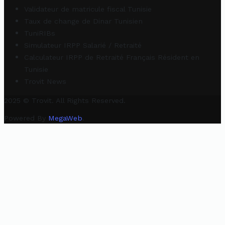
Validateur de matricule fiscal Tunisie
Taux de change de Dinar Tunisien
TuniRIBs
Simulateur IRPP Salarié / Retraité
Calculateur IRPP de Retraité Français Résident en
Tunisie
Trovit News
2025 © Trovit. All Rights Reserved.
Powered By
MegaWeb
.