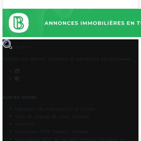
TROVIT
trovit.tn est détenu, maintenu et administré par
Megaweb
.
Autres Outils
Validateur de matricule fiscal Tunisie
Taux de change de Dinar Tunisien
TuniRIBs
Simulateur IRPP Salarié / Retraité
Calculateur IRPP de Retraité Français Résident en