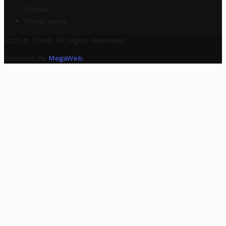
Tunisie
Trovit News
2025 © Trovit. All Rights Reserved.
Powered By
MegaWeb
.