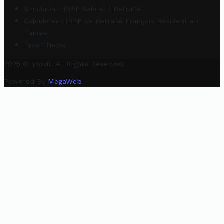
Simulateur IRPP Salarié / Retraité
Calculateur IRPP de Retraité Français Résident en
Tunisie
Trovit News
2025 © Trovit. All Rights Reserved.
Powered By
MegaWeb
.