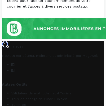
Kebira pour faciliter l'acheminement de votre
courrier et l'accès à divers services postaux.
TROVIT
trovit.tn est détenu, maintenu et administré par
Megaweb
.
Autres Outils
Validateur de matricule fiscal Tunisie
Taux de change de Dinar Tunisien
TuniRIBs