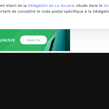
en kilani de la
Délégation de La Soukra
, située dans le
Go
portant de connaître le code postal spécifique à la Déléga