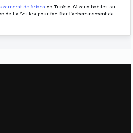
uvernorat de Ariana
en Tunisie. Si vous habitez ou
tion de La Soukra pour faciliter l'acheminement de