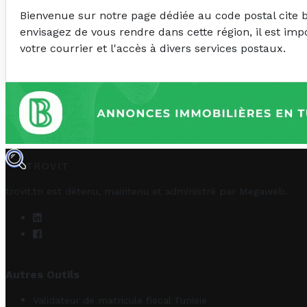
Bienvenue sur notre page dédiée au code postal cite b
envisagez de vous rendre dans cette région, il est im
votre courrier et l'accès à divers services postaux.
TROVIT
trovit.tn est détenu, maintenu et administré par
Megaweb
.
Autres Outils
Validateur de matricule fiscal Tunisie