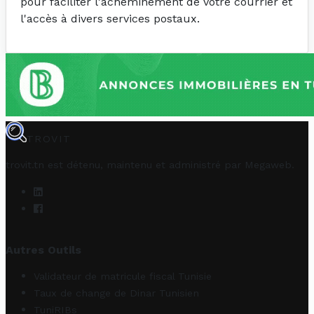
pour faciliter l'acheminement de votre courrier et
l'accès à divers services postaux.
TROVIT
trovit.tn est détenu, maintenu et administré par
Megaweb
.
Autres Outils
Validateur de matricule fiscal Tunisie
Taux de change de Dinar Tunisien
TuniRIBs