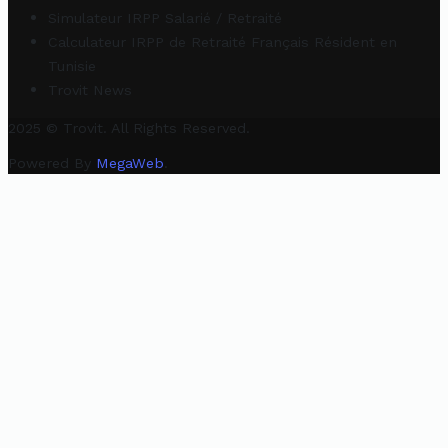
Simulateur IRPP Salarié / Retraité
Calculateur IRPP de Retraité Français Résident en
Tunisie
Trovit News
2025 © Trovit. All Rights Reserved.
Powered By
MegaWeb
.