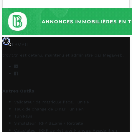
TROVIT
trovit.tn est détenu, maintenu et administré par
Megaweb
.
Autres Outils
Validateur de matricule fiscal Tunisie
Taux de change de Dinar Tunisien
TuniRIBs
Simulateur IRPP Salarié / Retraité
Calculateur IRPP de Retraité Français Résident en