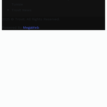
Tunisie
Trovit News
2025 © Trovit. All Rights Reserved.
Powered By
MegaWeb
.