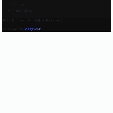
Tunisie
Trovit News
2025 © Trovit. All Rights Reserved.
Powered By
MegaWeb
.