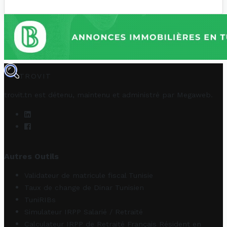
TROVIT
trovit.tn est détenu, maintenu et administré par
Megaweb
.
Autres Outils
Validateur de matricule fiscal Tunisie
Taux de change de Dinar Tunisien
TuniRIBs
Simulateur IRPP Salarié / Retraité
Calculateur IRPP de Retraité Français Résident en