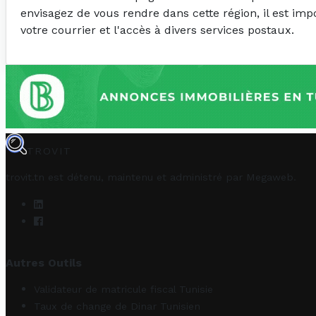
envisagez de vous rendre dans cette région, il est imp
votre courrier et l'accès à divers services postaux.
TROVIT
trovit.tn est détenu, maintenu et administré par
Megaweb
.
Autres Outils
Validateur de matricule fiscal Tunisie
Taux de change de Dinar Tunisien