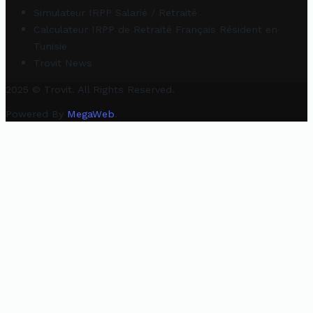
Simulateur IRPP Salarié / Retraité
Calculateur IRPP de Retraité Français Résident en
Tunisie
Trovit News
2025 © Trovit. All Rights Reserved.
Powered By
MegaWeb
.