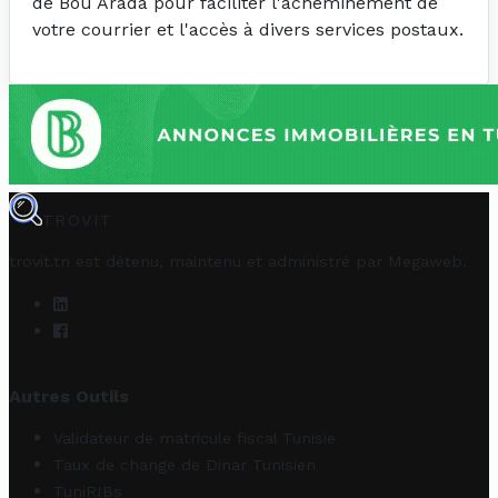
de Bou Arada pour faciliter l'acheminement de
votre courrier et l'accès à divers services postaux.
TROVIT
trovit.tn est détenu, maintenu et administré par
Megaweb
.
Autres Outils
Validateur de matricule fiscal Tunisie
Taux de change de Dinar Tunisien
TuniRIBs