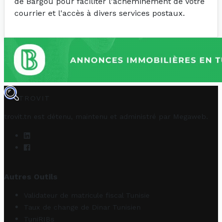
de Bargou pour faciliter l'acheminement de votre
courrier et l'accès à divers services postaux.
TROVIT
trovit.tn est détenu, maintenu et administré par
Megaweb
.
Autres Outils
Validateur de matricule fiscal Tunisie
Taux de change de Dinar Tunisien
TuniRIBs