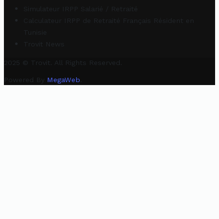
Simulateur IRPP Salarié / Retraité
Calculateur IRPP de Retraité Français Résident en
Tunisie
Trovit News
2025 © Trovit. All Rights Reserved.
Powered By
MegaWeb
.