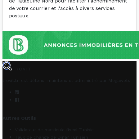
de Tataouine Nord pour faciliter l'acheminement
de votre courrier et l'accès à divers services
postaux.
TROVIT
trovit.tn est détenu, maintenu et administré par
Megaweb
.
Autres Outils
Validateur de matricule fiscal Tunisie
Taux de change de Dinar Tunisien