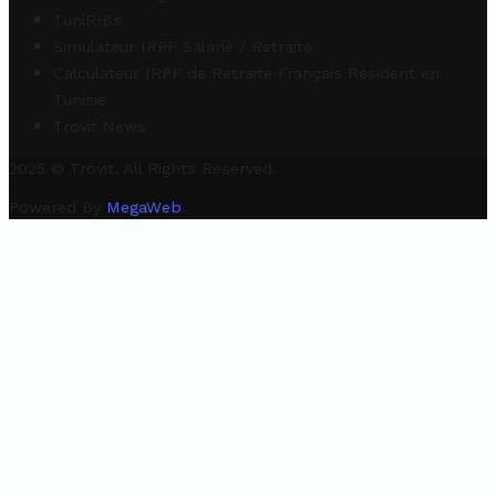
TuniRIBs
Simulateur IRPP Salarié / Retraité
Calculateur IRPP de Retraité Français Résident en
Tunisie
Trovit News
2025 © Trovit. All Rights Reserved.
Powered By
MegaWeb
.