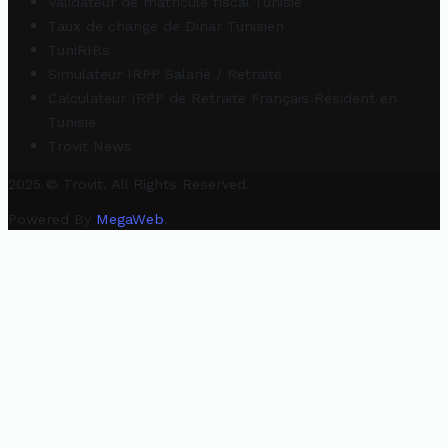
Validateur de matricule fiscal Tunisie
Taux de change de Dinar Tunisien
TuniRIBs
Simulateur IRPP Salarié / Retraité
Calculateur IRPP de Retraité Français Résident en
Tunisie
Trovit News
2025 © Trovit. All Rights Reserved.
Powered By
MegaWeb
.