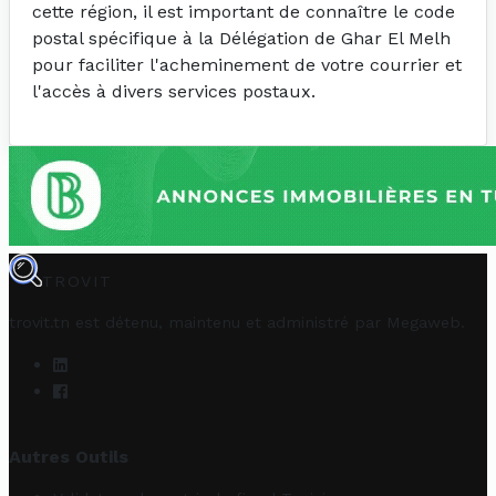
cette région, il est important de connaître le code
postal spécifique à la Délégation de Ghar El Melh
pour faciliter l'acheminement de votre courrier et
l'accès à divers services postaux.
TROVIT
trovit.tn est détenu, maintenu et administré par
Megaweb
.
Autres Outils