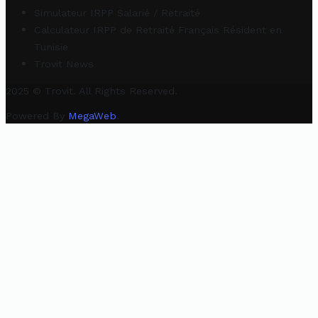
Simulateur IRPP Salarié / Retraité
Calculateur IRPP de Retraité Français Résident en
Tunisie
Trovit News
2025 © Trovit. All Rights Reserved.
Powered By
MegaWeb
.