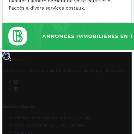
faciliter l'acheminement de votre courrier et
l'accès à divers services postaux.
TROVIT
trovit.tn est détenu, maintenu et administré par
Megaweb
.
Autres Outils
Validateur de matricule fiscal Tunisie
Taux de change de Dinar Tunisien
TuniRIBs