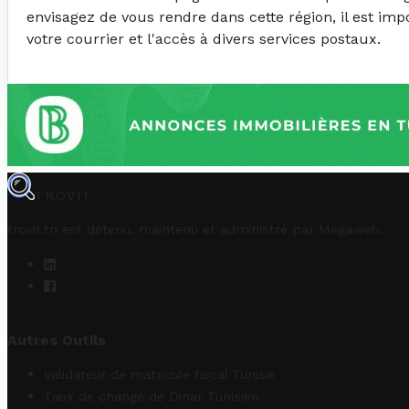
envisagez de vous rendre dans cette région, il est im
votre courrier et l'accès à divers services postaux.
TROVIT
trovit.tn est détenu, maintenu et administré par
Megaweb
.
Autres Outils
Validateur de matricule fiscal Tunisie
Taux de change de Dinar Tunisien