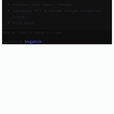
Simulateur IRPP Salarié / Retraité
Calculateur IRPP de Retraité Français Résident en
Tunisie
Trovit News
2025 © Trovit. All Rights Reserved.
Powered By
MegaWeb
.