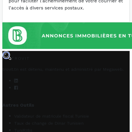
pour faciliter l'acheminement de votre courrier et
l'accès à divers services postaux.
TROVIT
trovit.tn est détenu, maintenu et administré par
Megaweb
.
Autres Outils
Validateur de matricule fiscal Tunisie
Taux de change de Dinar Tunisien
TuniRIBs